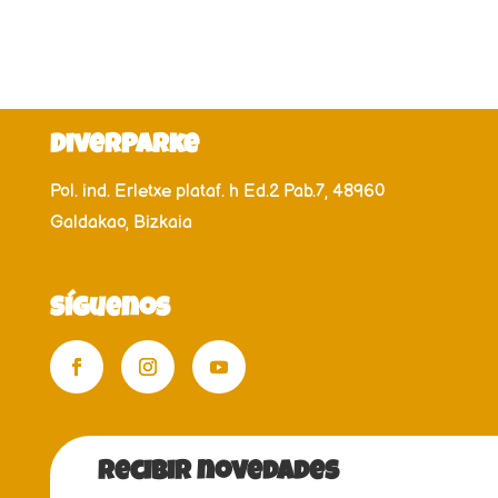
DiverParke
Pol. ind. Erletxe plataf. h Ed.2 Pab.7, 48960
Galdakao, Bizkaia
Síguenos
recibir novedades