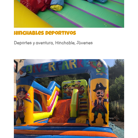
Hinchables Deportivos
Deportes y aventura
,
Hinchable
,
Jóvenes