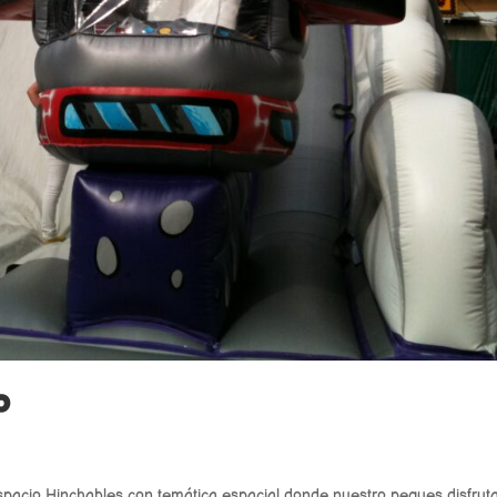
o
espacio Hinchables con temática espacial donde nuestro peques disfrut