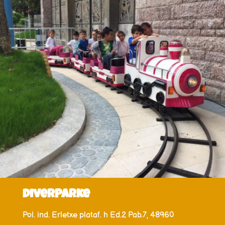
DiverParke
Pol. ind. Erletxe plataf. h Ed.2 Pab.7, 48960