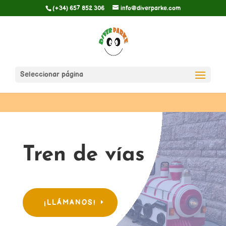
(+34) 657 852 306
info@diverparke.com
Seleccionar página
Tren de vías
¡LLÁMANOS!