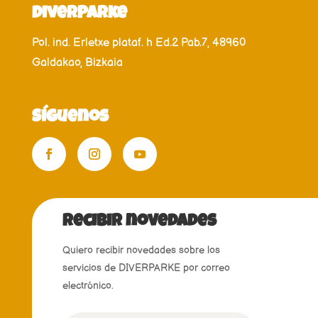
DiverParke
Pol. ind. Erletxe plataf. h Ed.2 Pab.7, 48960
Galdakao, Bizkaia
Síguenos
recibir novedades
Quiero recibir novedades sobre los
servicios de DIVERPARKE por correo
electrónico.