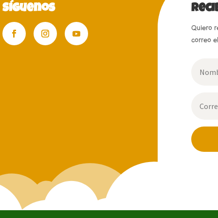
Síguenos
reci
Quiero r
correo e