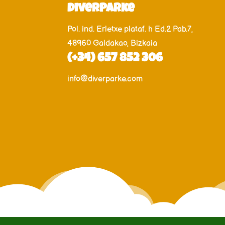
DiverParke
Pol. ind. Erletxe plataf. h Ed.2 Pab.7,
48960 Galdakao, Bizkaia
(+34) 657 852 306
info@diverparke.com