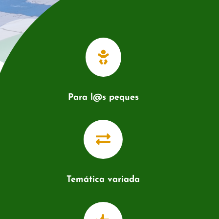

Para l@s peques

Temática variada